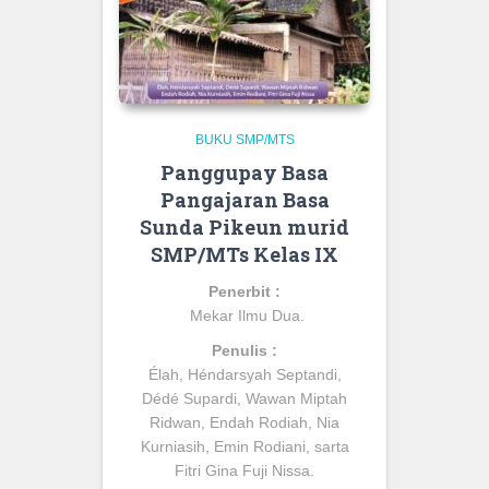
BUKU SMP/MTS
Panggupay Basa
Pangajaran Basa
Sunda Pikeun murid
SMP/MTs Kelas IX
Penerbit :
Mekar Ilmu Dua.
Penulis :
Élah, Héndarsyah Septandi,
Dédé Supardi, Wawan Miptah
Ridwan, Endah Rodiah, Nia
Kurniasih, Emin Rodiani, sarta
Fitri Gina Fuji Nissa
.