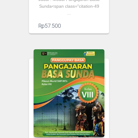
Sunda
<span class="citation-49
...
Rp
57.500