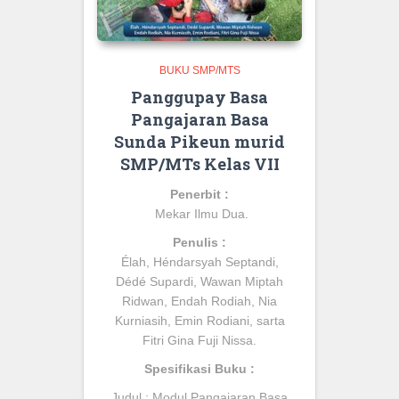
BUKU SMP/MTS
Panggupay Basa
Pangajaran Basa
Sunda Pikeun murid
SMP/MTs Kelas VII
Penerbit :
Mekar Ilmu Dua.
Penulis :
Élah, Héndarsyah Septandi,
Dédé Supardi, Wawan Miptah
Ridwan, Endah Rodiah, Nia
Kurniasih, Emin Rodiani, sarta
Fitri Gina Fuji Nissa
.
Spesifikasi Buku :
Judul :
Modul Pangajaran Basa