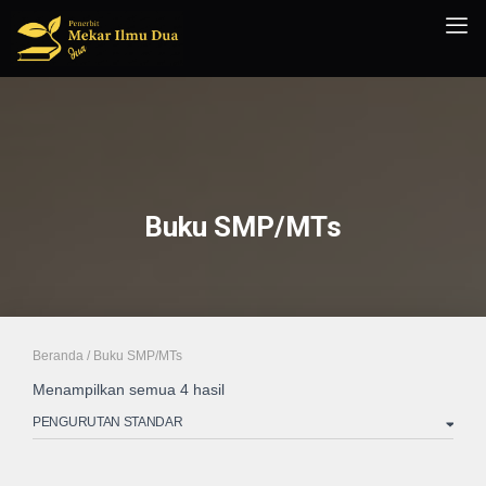
Buku SMP/MTs
Beranda
/ Buku SMP/MTs
Menampilkan semua 4 hasil