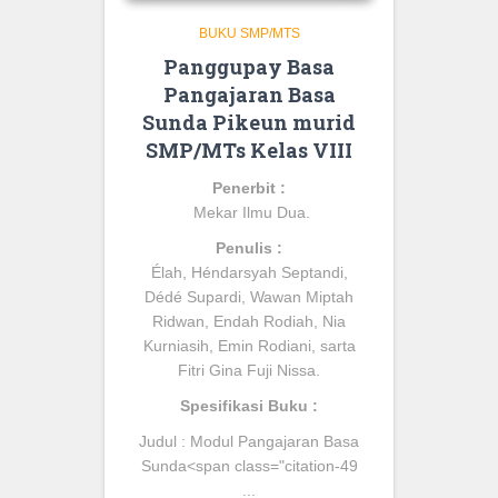
BUKU SMP/MTS
Panggupay Basa
Pangajaran Basa
Sunda Pikeun murid
SMP/MTs Kelas VIII
Penerbit :
Mekar Ilmu Dua.
Penulis :
Élah, Héndarsyah Septandi,
Dédé Supardi, Wawan Miptah
Ridwan, Endah Rodiah, Nia
Kurniasih, Emin Rodiani, sarta
Fitri Gina Fuji Nissa
.
Spesifikasi Buku :
Judul :
Modul Pangajaran Basa
Sunda
<span class="citation-49
...