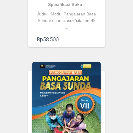
Spesifikasi Buku :
Judul :
Modul Pangajaran Basa
Sunda
<span class="citation-49
...
Rp
58.500