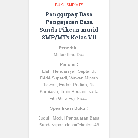
BUKU SMP/MTS
Panggupay Basa
Pangajaran Basa
Sunda Pikeun murid
SMP/MTs Kelas VII
Penerbit :
Mekar Ilmu Dua.
Penulis :
Élah, Héndarsyah Septandi,
Dédé Supardi, Wawan Miptah
Ridwan, Endah Rodiah, Nia
Kurniasih, Emin Rodiani, sarta
Fitri Gina Fuji Nissa
.
Spesifikasi Buku :
Judul :
Modul Pangajaran Basa
Sunda
<span class="citation-49
...