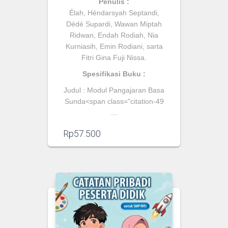
Penulis :
Élah, Héndarsyah Septandi,
Dédé Supardi, Wawan Miptah
Ridwan, Endah Rodiah, Nia
Kurniasih, Emin Rodiani, sarta
Fitri Gina Fuji Nissa
.
Spesifikasi Buku :
Judul :
Modul Pangajaran Basa
Sunda
<span class="citation-49
...
Rp
57.500