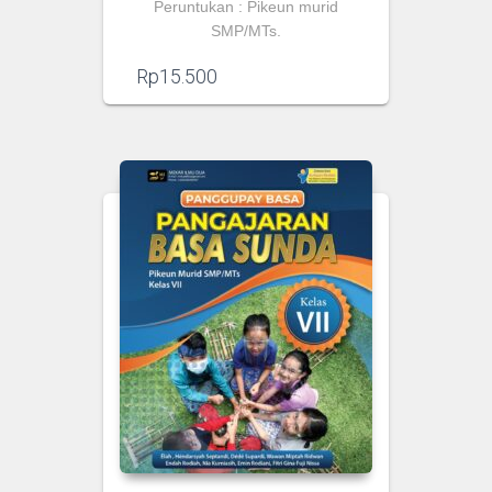
Peruntukan : Pikeun murid
SMP/MTs.
Rp
15.500