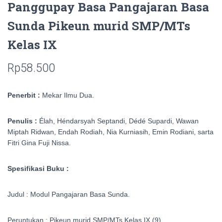
Panggupay Basa Pangajaran Basa
Sunda Pikeun murid SMP/MTs
Kelas IX
Rp
58.500
Penerbit :
Mekar Ilmu Dua.
Penulis :
Élah, Héndarsyah Septandi, Dédé Supardi, Wawan
Miptah Ridwan, Endah Rodiah, Nia Kurniasih, Emin Rodiani, sarta
Fitri Gina Fuji Nissa
.
Spesifikasi Buku :
Judul :
Modul Pangajaran Basa Sunda
.
Peruntukan : Pikeun murid SMP/MTs Kelas
IX (9)
.